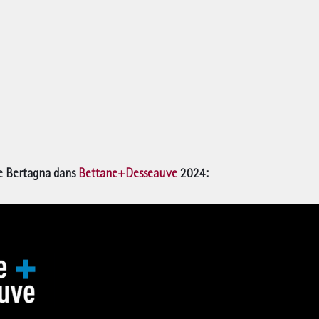
 Bertagna dans 
Bettane+Desseauve 
2024
: