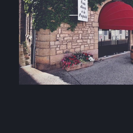
COM
RS
ITÉS DU