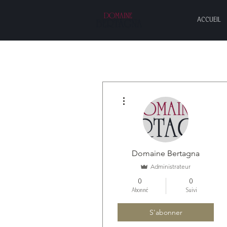
ACCUEIL
Plus d'actions
Domaine Bertagna
Administrateur
0
0
Abonné
Suivi
S'abonner